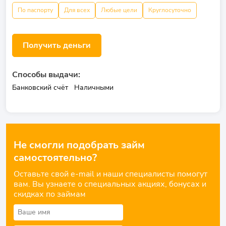
По паспорту
Для всех
Любые цели
Круглосуточно
Получить деньги
Способы выдачи:
Банковский счёт
Наличными
Не смогли подобрать займ
самостоятельно?
Оставьте свой e-mail и наши специалисты помогут
вам. Вы узнаете о специальных акциях, бонусах и
скидках по займам