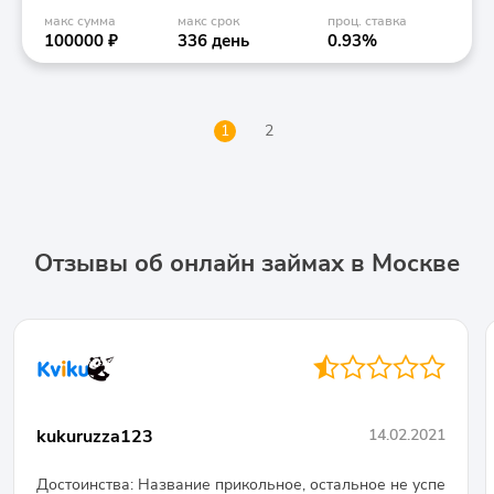
макс сумма
макс срок
проц. ставка
100000 ₽
336 день
0.93%
1
2
Отзывы об онлайн займах в Москве
◐○○○○
kukuruzza123
14.02.2021
Достоинства: Название прикольное, остальное не успе