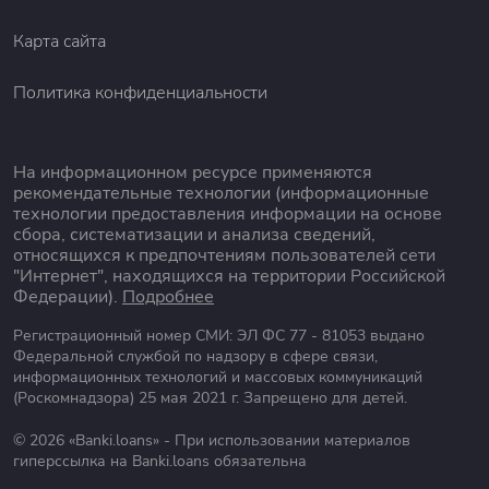
МФО «Viva деньги» предоставляет своим клиентам
осуществлять выплаты разными способами. В
Карта сайта
качестве ключевых вариантов, которые судя по
пользовательским отзывам «Viva деньги», пользуются
Политика конфиденциальности
наибольшей популярностью, считаются оплата долга
с банковской карты и внесение средств в офисе
компании.
На информационном ресурсе применяются
Также существуют другие способы оплаты долгового
рекомендательные технологии (информационные
обязательства:
технологии предоставления информации на основе
Платежный сервис «Золотая корона»;
сбора, систематизации и анализа сведений,
Салоны сотой связи «Мегафон», «Билайн», «МТС»,
относящихся к предпочтениям пользователей сети
«Связной»;
"Интернет", находящихся на территории Российской
Федерации).
Подробнее
Терминалы «Форвард Мобайл»;
Торговая сеть «Kari»;
Регистрационный номер СМИ: ЭЛ ФС 77 - 81053 выдано
Терминалы МКБ.
Федеральной службой по надзору в сфере связи,
Банковское отделение Сбербанка.
информационных технологий и массовых коммуникаций
(Роскомнадзора) 25 мая 2021 г. Запрещено для детей.
Важно: перед тем как выбрать посредника, через
который будет совершен перевод денежных средств
© 2026 «Banki.loans» - При использовании материалов
на счет МФО, необходимо уточнить размер
гиперссылка на Banki.loans обязательна
комиссионных взносов.