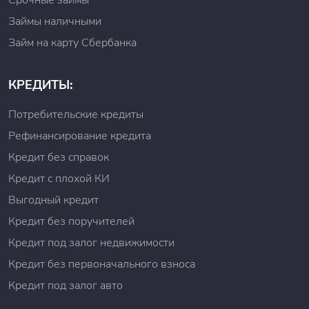
Срочные займы
офисе компании, то весь процесс будет
Займы наличными
контролироваться кредитным специалистом. С собой
нужно иметь паспорт РФ и СНИЛС. Процедура
Займ на карту Сбербанка
оформления займа в офисе компании намного проще,
так как за всем процессом следит специалист.
КРЕДИТЫ:
Стоит отметить, что данная организация проводит
анализ кредитной истории и кредитного рейтинга
потенциальных клиентов. В случае, если у клиента
Потребительские кредиты
выявятся некие проблемы с кредитной историей, то
Рефинансирование кредита
ему могут отказаться в предоставлении займа.
Кредит без справок
При каких условиях Вы получите займ?
Кредит с плохой КИ
Политика предоставления денежных средств для
Выгодный кредит
потенциальных клиентов компании «Viva деньги»
Кредит без поручителей
регулируется законодательством Российской
Федерации и установленными внутренними
Кредит под залог недвижимости
положениями, где четко прописаны основные
Кредит без первоначального взноса
требования к потенциальным клиентам. Главным
отличием МФО «Viva деньги» от других аналогичных
Кредит под залог авто
компаний является то, что она не одобряет заявки
клиентам, которые имеют отрицательный кредитный