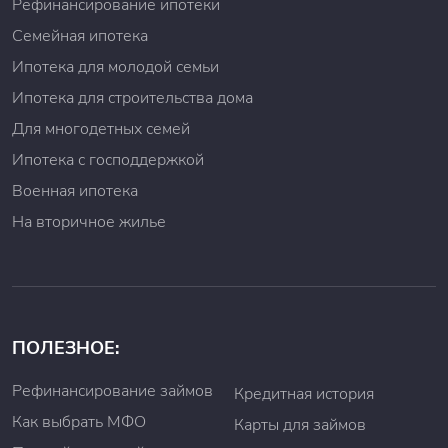
Нет проблем с кредитной историей.
Рефинансирование ипотеки
Также потенциальный клиент имеет возможность
Семейная ипотека
использовать специальную карту «VIVA Деньги» для
Ипотека для молодой семьи
того, чтобы получить займ в безналичной форме, а
Ипотека для строительства дома
также для осуществления различных денежных
переводов и оплаты товаров и услуг. Заявку на
Для многодетных семей
предоставление карты можно подать на
Ипотека с господдержкой
официальном сайте или в офисе компании.
Отмечается, что для оформления карты от клиента
Военная ипотека
потребуется только паспорт. В некоторых случаях
На вторичное жилье
кредитные специалисты могут попросить
предоставить пенсионное удостоверение, если оно
имеется, для снижения процентной ставки за
пользование средствами.
Тарифы «Viva деньги» подробно указаны на
официальном сайте компании. Сейчас она
ПОЛЕЗНОЕ:
предоставляет клиентам займы на следующих
условиях:
Рефинансирование займов
Кредитная история
Для клиентов, кто обратился впервые
Как выбрать МФО
предоставляются займы от 1 до 50 тыс. руб.; ставка -
Карты для займов
от 103 до 365%;