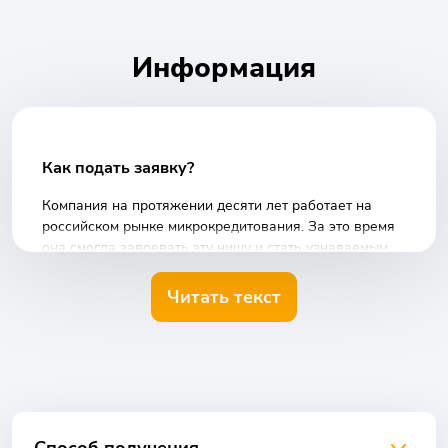
Информация
Как подать заявку?
Компания на протяжении десяти лет работает на
российском рынке микрокредитования. За это время
она смогла завоевать эту нишу и стать узнаваемым
брендом. Национальное рейтинговое агентство
присвоило МФО «Viva деньги» особый статус
Читать текст
кредитоспособности уровня «ruB», а специалисты
провели прогноз, согласно которому показатели
данной организация соответствуют категории
«Стабильный».
Денежные средства компания предоставляет на срок
до 12 месяцев. Сейчас у МФО есть два способа
заключения финансовых сделок: в офисе компании