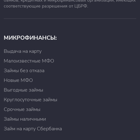
банков, кредитных и микрофинансовых организаций, имеющих
соответствующие разрешения от ЦБРФ.
было подтверждено, кредитор предлагает заемщику
различные предложения по тарифам компании
«Контакт Кредит», из которых клиент выбирает для
себя наилучший вариант.
После отправки кода с вашего телефона в «Контакт
МИКРОФИНАНСЫ:
Кредит» вы считаетесь полноценным заемщиком.
Теперь остается лишь получить денежные средства.
Выдача на карту
Забрать сумму займа можно разными способами:
банковским переводом на любую карту РФ,
Малоизвестные МФО
получение средств на электронный кошелек.
Займы без отказа
Кроме того, вы можете получить деньги наличными.
Новые МФО
Для этого найдите контакты ближайшего к вам офиса
«Контакт Кредит» и сходите по указанному адресу,
Выгодные займы
чтобы вам выдали деньги по займу на руки.
Круглосуточные займы
При каких условиях вы получите займ?
Срочные займы
Перед оформлением займа в «Контакт Кредит» нужно
Займы наличными
выполнить важное действие — проверить кредитора
Займ на карту Сбербанка
на наличие лицензии, которая подтверждает
законную деятельность микрофинансовой