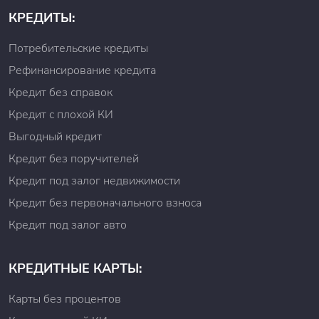
организации. Данная проверка необходима, чтобы
КРЕДИТЫ:
сайты, которые выглядят, как «Контакт Кредит», не
обманули вас. Номер лицензии обычно
Потребительские кредиты
располагается в нижнем блоке официального сайта.
Рефинансирование кредита
Чтобы взять займ в «Контакт Кредит» важно
соответствовать нижеперечисленным требованиям:
Кредит без справок
Иметь российское гражданство.
Кредит с плохой КИ
Быть зарегистрированным в РФ.
Выгодный кредит
Являться дееспособным гражданином.
Возраст клиента должен быть от 18 лет.
Кредит без поручителей
Наличие мобильного телефона,
Кредит под залог недвижимости
зарегистрированного на имя клиента.
Именная Банковская карта.
Кредит без первоначального взноса
В клиентских отзывах «Контакт Кредит» часто хвалят
Кредит под залог авто
за оперативность и отсутствие дополнительных
справок, а также получение денежных средств в
течение 10 минут на счет банковской карты.
КРЕДИТНЫЕ КАРТЫ:
Доступные предложения по займу в «Контакт Кредит»
во многом зависят от кредитной истории клиента.
Карты без процентов
Если заемщик ранее брал деньги у «Контакт Кредит»