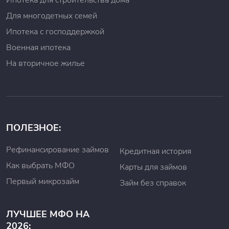
Ипотека для строительства дома
В ситуации, когда клиенту требуется получить деньги
Для многодетных семей
наличными, необходимо найти в интернете контакты
Ипотека с господдержкой
ближайшего офиса «Контакт Кредит» и посетить
микрофинансовую организацию для получения денег
Военная ипотека
на руки по займу. С собой необходимо взять
На вторичное жилье
российский паспорт.
Как гасить займ?
Для закрытия микрофинансового займа в «Контакт
Кредит» нужно своевременно выплачивать
обязательные платежи, но для начала
ПОЛЕЗНОЕ:
принципиально разобраться в их числе. Чтобы лучше
понимать свои кредитные обязательства, зайдите на
Рефинансирование займов
Кредитная история
страницу официального вебсайта «Контакт Кредит» и
Как выбрать МФО
посмотрите в личном кабинете сумму требуемых
Карты для займов
платежей, а также способы его погашения.
Первый микрозайм
Займ без справок
Можно закрыть кредитное обязательство
несколькими способами:
ЛУЧШЕЕ МФО НА
банковским переводом на расчетный счет
2026:
«Контакт Кредит»;