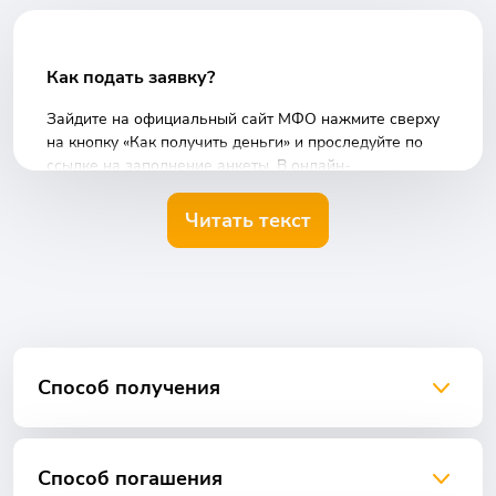
Как подать заявку?
Зайдите на официальный сайт МФО нажмите сверху
на кнопку «Как получить деньги» и проследуйте по
ссылке на заполнение анкеты. В онлайн-
калькуляторе «Контакт Кредит» укажите срок и
требуемую сумму по займу. Удобный сервис
Читать текст
рассчитает за вас дату закрытия кредита, а также
система сайта подскажет сумму обязательных
платежей.
Например, если вы берете займ в 15 000 руб. сроком
на 10 недель, то каждые 14 дней вы должны будете
платить 4267 рублей.
После выбора срока и суммы займа через сервис
Способ получения
сайта «Контакт Кредит», который специализируется на
выдаче микрокредитов на карту, нужно пройти
несколько этапов:
Способ погашения
Для начала необходимо ввести персональные