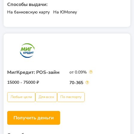
Способы выдачи:
На банковскую карту
На ЮMoney
МигКредит: POS-займ
от 0.09%
15000 - 75000 ₽
70-365
Любые цели
Для всех
По паспорту
Получить деньги