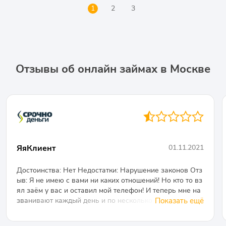
1
2
3
Отзывы об онлайн займах в Москве
◐○○○○
ЯяКлиент
01.11.2021
Достоинства: Нет Недостатки: Нарушение законов Отз
ыв: Я не имею с вами ни каких отношений! Но кто то вз
ял заём у вас и оставил мой телефон! И теперь мне на
званивают каждый день и по несколько раз в день! Уг
Показать ещё
рожают, хамят, с матами и грубостями! У меня дети, и эт
и звонки не просто мешают, но портят мое самочувстви