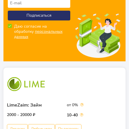
Подписаться
Даю согласие на
обработку
персональных
данных
LimeZaim: Займ
от 0%
2000 - 20000 ₽
10-40
Для всех
Любые цели
По паспорту