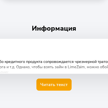
Информация
бо кредитного продукта сопровождается чрезмерной тратой
га и т.д. Однако, чтобы взять займ в LimeZaim, можно об
арию:
Читать текст
ю анкету. Укажите личные данные и актуальный номер мо
кажите сумму займа и срок, после чего нажмите кнопку “П
ет в течение нескольких минут