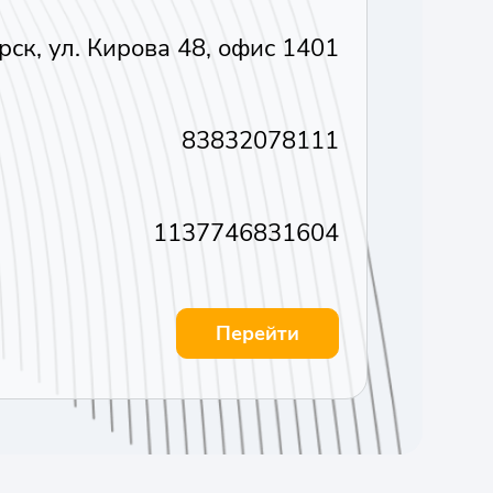
рск, ул. Кирова 48, офис 1401
83832078111
1137746831604
Перейти