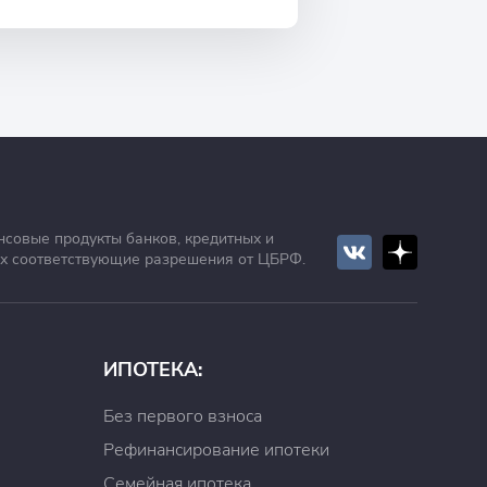
нсовые продукты банков, кредитных и
х соответствующие разрешения от ЦБРФ.
договором срок. Для этого нужно:
ИПОТЕКА:
Без первого взноса
Рефинансирование ипотеки
Семейная ипотека