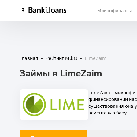
Микрофинансы
Главная
Рейтинг МФО
LimeZaim
Займы в LimeZaim
LimeZaim - микрофи
финансировании насе
существования она 
клиентскую базу.