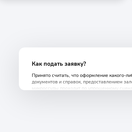
Как подать заявку?
Принято считать, что оформление какого-ли
документов и справок, предоставлением зало
микроссуды проходит по упрощенному сцен
Пройдите регистрацию, заполнив коротку
В расположенном на сайте калькуляторе у
Ожидайте одобрения заявки, которое прид
Выберите способ получения денег: