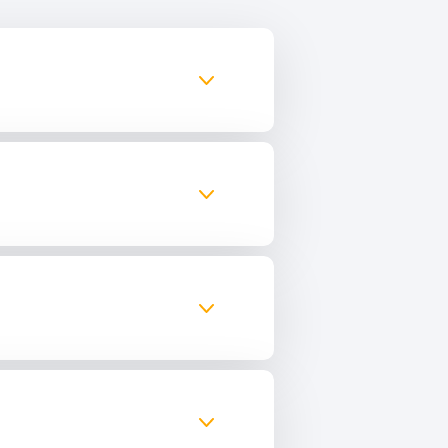
 сайте, указав реквизиты при регистрации.
рии, в частности студенты, пенсионеры и
 страны. Возраст заемщика должен
 телефона и электронной почты (для
каждого клиента. Сумма микрозайма, сроки
 заемщика с компанией.