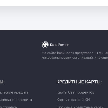
й
На сайте banki.loans представлены фина
микрофинансовых организаций, имеющи
емщик должен погасить задолженность в предусмотренный 
елефона, указанный при регистрации, и пароль
Ы:
КРЕДИТНЫЕ КАРТЫ:
ельские кредиты
Карты без процентов
ирование кредита
Карты с плохой КИ
Pay
з справок
Срочные кредитные карты