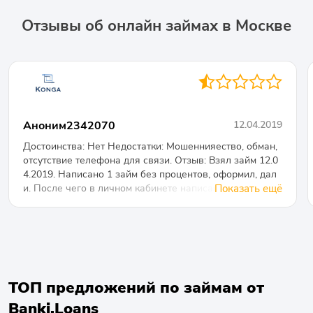
Отзывы об онлайн займах в Москве
◐○○○○
Аноним2342070
12.04.2019
Достоинства: Нет Недостатки: Мошеннияество, обман,
отсутствие телефона для связи. Отзыв: Взял займ 12.0
4.2019. Написано 1 займ без процентов, оформил, дал
и. После чего в личном кабинете написано вернуть вм
Показать ещё
есто 9000 рублей 1080 рублей, 1080 рублей взяли за п
еревод на карту комиссию. До оформления займа не б
ыло про это ничего написано. А так же у данной орган
изации нет телефона для связи, есть но там просто ро
бот один. Поэтому советую вам не брать ничего там.
ТОП предложений по займам от
Banki.Loans