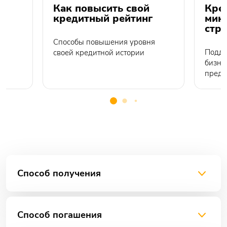
о
Как повысить свой
Кре
кредитный рейтинг
мик
стр
Способы повышения уровня
Подде
своей кредитной истории
бизне
предп
Способ получения
Способ погашения