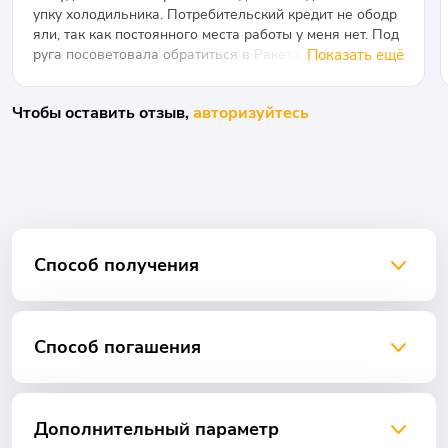
упку холодильника. Потребительский кредит не ободр
яли, так как постоянного места работы у меня нет. Под
руга посоветовала обратиться в Ракета Деньги потому
Показать ещё
что там могут выдать деньги студентам. Обратилась и
удивилась, когда мне одобрили 10 тысяч рублей без п
Чтобы оставить отзыв,
авторизуйтесь
роцентов. Мне объяснили, что так как я обращаюсь пе
рвый раз, то займ будет предоставлен без процентов.
Договорились со специалистами о том, что выплачу до
лг единоразово после стипендии. Огромное спасибо
Способ получения
Способ погашения
Дополнительный параметр