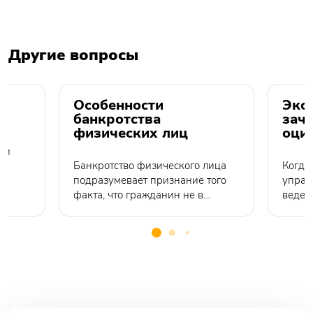
Другие вопросы
Особенности
Экс
банкротства
зач
физических лиц
оци
ии
Банкротство физического лица
Когда
подразумевает признание того
управ
факта, что гражданин не в
ведени
состоянии рассчитаться по
и поя
долгам или вносить
кассо
обязательные платежи. Если
эффек
расплатиться по долгам не
решен
представляется возможным,
ситуа
банкротство физлиц остается
Экспе
единственным способом
расск
избавиться от них.
чего н