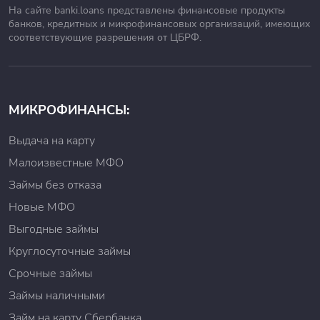
На сайте banki.loans представлены финансовые продукты
Ссуду в МФО «Выручайка.рф» могут получить
банков, кредитных и микрофинансовых организаций, имеющих
просители, которые соответствуют следующим
соответствующие разрешения от ЦБРФ.
требованиям:
Возраст от 21 до 75 лет;
Наличие российского гражданства;
Наличие справки о постоянной регистрации на
территории Российской Федерации;
МИКРОФИНАНСЫ:
Полная дееспособность;
Наличие положительной кредитной истории, статус
Выдача на карту
которой можно проверить в Бюро кредитных историй
Малоизвестные МФО
(БКИ), сделав соответствующую заявку.
Займы без отказа
Как погасить займ
Новые МФО
Выгодные займы
Клиентам МФО Выручайка.рф предлагается погашать
долговые обязательства с помощью следующих
Круглосуточные займы
вариантов:
Срочные займы
Мобильное приложение «Выручайка.рф», куда
Займы наличными
необходимо привязать банковскую карту, счет или
электронный кошелек;
Займ на карту Сбербанка