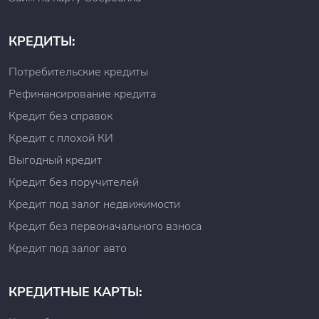
Личный кабинет МФО;
Платежные терминалы;
Офисы любых банковских организаций;
КРЕДИТЫ:
Офис компании;
Офисы мобильных операторов: «Мегафон»,
Потребительские кредиты
«Билайн», «Связной» или «МТС».
Рефинансирование кредита
Для того чтобы воспользоваться одним из
Кредит без справок
предложенных вариантов погашения задолженности,
необходимо знать реквизитные данные компании.
Кредит с плохой КИ
Выгодный кредит
Кредит без поручителей
Кредит под залог недвижимости
Кредит без первоначального взноса
Кредит под залог авто
КРЕДИТНЫЕ КАРТЫ: