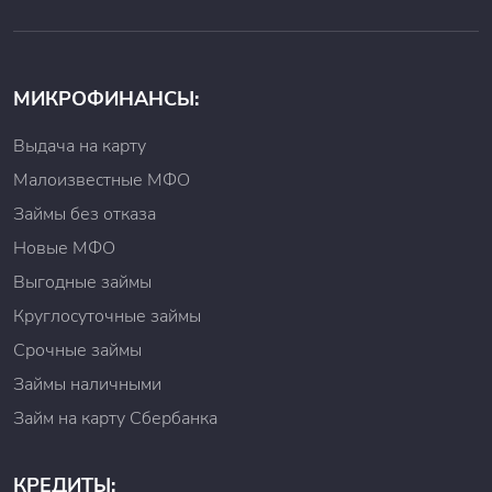
Наличие паспорта гражданина РФ;
Наличие пенсионного удостоверения (для
пенсионеров);
Наличие мобильного телефона.
МИКРОФИНАНСЫ:
МФО разработала для своих клиентов три
программы: «Общий», «Пенсионный» и «Надежный».
Выдача на карту
Как погасить займ
Малоизвестные МФО
Займы без отказа
В настоящее время микрофинансовая организация
«Деньги в долг» разработала несколько способов
Новые МФО
погашения задолженности для своих заемщков. К
Выгодные займы
ним относится оплата в:
Круглосуточные займы
В офисе любой банковской организации;
В банкомате или платежном терминале;
Срочные займы
Через мобильный банкинг;
Займы наличными
В офисе МФО.
Займ на карту Сбербанка
Для того чтобы погасить долг, необходимо знать
реквизиты счета МФО «Деньги в долг» или номер
договора.
КРЕДИТЫ: