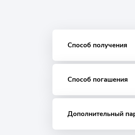
ичная, порядка 7000т рублей. В зависимости от дого
подписываете, бывает есть продления договора а быв
я лимиты очень маленькие поэтому данную организац
свое время
Способ получения
Способ погашения
Дополнительный па