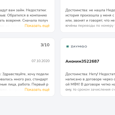
ДОЛЖНЫ ТАК МУЧИТЬСЯ???
О.
дут вам займ. Недостатки:
Достоинства: не нашла Недо
зыв: Обратился в компанию
история произошла у меня с 
дать вовремя. Сначала получ
или, звонят и говорят, что н
лос на том конце провода на
Показать ещё
ючёны переводы по номеру т
что я работаю за городом, в
водить по номеру карты, от
долго он не хотел этого пони
тироваться в банке на тему
ндую.
аюсь на сайт мфо, а войти н
3/10
ддержку: "Вам отказ, сможет
вана? "Ничего не знаем, вам
сто игнорируют. На деле вых
07.10.2020
Аноним3522687
ет, войти и посмотреть что 
верять кредитную историю и
лась - ситуация та же самая
: Здравствуйте, хочу подели
Достоинства: Нету! Недостат
ответственность видны на 
валась много раз, стандарт
написано в договоре через 
л интересный факт из истор
тные лица, работа. Первый р
ой МФК! В договоре четко н
много р2р кредитования, люд
оже, вопросов много не зад
Показать ещё
ону, то сроком зачисления с
ногих зависли суммы в старо
ньги, предлагают привязать
отую корону они мне назвал
молкают на инвестиционных 
ть, в случае просрочки все
а счет в оргпнизацию, так э
добросовестной компании и
 плохой человек и как вы ки
1 до 5 дней, и начисляют пр
блей в месяц переплата прил
то риски берет на себя испо