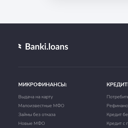
МИКРОФИНАНСЫ:
КРЕДИТ
Выдача на карту
Потребит
Малоизвестные МФО
Рефинанс
Займы без отказа
Кредит бе
Новые МФО
Кредит с 