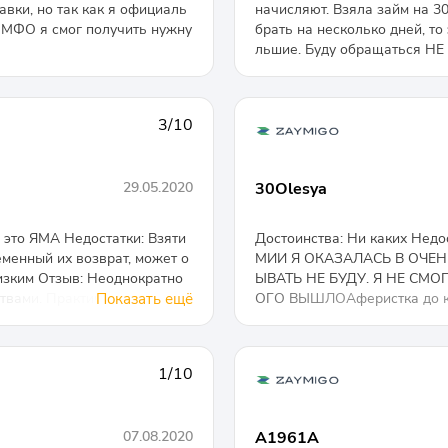
авки, но так как я официаль
начисляют. Взяла займ на 3
я МФО я смог получить нужну
брать на несколько дней, то
льшие. Буду обращаться НЕ 
3/10
29.05.2020
30Olesya
это ЯМА Недостатки: Взяти
Достоинства: Ни каких Недо
еменный их возврат, может о
МИИ Я ОКАЗАЛАСЬ В ОЧЕ
изким Отзыв: Неоднократно
ЫВАТЬ НЕ БУДУ. Я НЕ СМО
вами. Практически всегда о
Показать ещё
ОГО ВЫШЛОАферистка до кон
тся заключенные договоры,
фото и адрес на сайтах инт
оимость за дополнительные у
спросом пользоваться будеш
взысканию задолженности п
из СМС сообщения) обратит
1/10
 пытаются словесно намекну
который со мной общался. Н
я процедура взыскания с родн
щалась с человеком который
бы, обращения реагируют сво
МС жара. Даже не хочу в
07.08.2020
A1961A
равнению с другими МФК (М
ДЕЙСТВИТЕЛЬНО ГОТОВЫ 