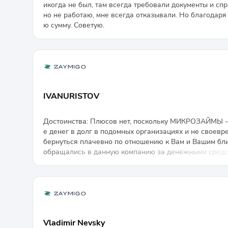
икогда не был, там всегда требовали документы и спр
но не работаю, мне всегда отказывали. Но благодар
ю сумму. Советую.
IVANURISTOV
Достоинства: Плюсов нет, поскольку МИКРОЗАЙМЫ - 
е денег в долг в подомных организациях и не своевр
бернуться плачевно по отношению к Вам и Вашим бл
обращались в данную компанию за денежными средст
добряют. Личный кабинет очень удобный. В нем имее
вся информация по неустойкам (пеням, штрафам), ст
слуги. Операторы доброжелательные, НО служба по 
ытается оказывать психологическое давления, также
ть, что в случае не оплаты задолженности - начнетс
ых, близких, родственников! На все заявления, жало
Vladimir Nevsky
евременно.Очень ОГРОМНЫЙ МИНУС в том, что по с