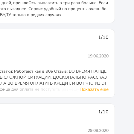
0 дней, пришлоОсь выплатить в три раза больше. Если
 это выгоднее. Сервис удобный но проценты очень бо
БУДУ только в редких случаях
1/10
19.06.2020
статки: Работают как в 90е Отзыв: ВО ВРЕМЯ ПАНДЕ
НЬ СЛОЖНОЙ СИТУАЦИИ. ДОСКОНАЛЬНО РАССКАЗ
ГЛА ВО ВРЕМЯ ОПЛАТИТЬ КРЕДИТ, И ВОТ ЧТО ИЗ ЭТ
ца дня оплата не поступить размешу твои данные
Показать ещё
им услуг ссылки разошлю твоим друзьям и окружение,
ь !А это чтобы не сомневалась.(Текст я скопировала
е внимание на ошибки.Это мне прислал Аля менеджер
1/10
а самом деле у меня создалось впечатление что я об
 находится в местах не столь отдалённых.И пошла С
споминать.У МЕНЯ ВОПРОС. ПОЧЕМУ ЛЮДИ КОТОРЫЕ
29.08.2020
ОПЛАЧИВАТЬ СВОИ ФИНАНСОВЫЕ ОБЯЗАТЕЛЬСТВА