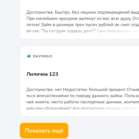
КК) очень высокая процентная ставка.
Достоинства: Быстро, без лишних подтверждений выда
При малейшем просроке вытянут из вас всю душу. От
летом/ Займ в размере трех тысяч рублей не смог от
ил смс "Ты сегодня отдашь долг?" Сам перезвонил, го
чал общаться по хамски. Долго пришлось объяснять, 
дачном поселке, где нет терминалов оплаты. И также 
мать - денег прям сейчас. В общем, никому не рекоме
Лиличка 123
Достоинства: нет Недостатки: большой процент Отзыв
ться впечатлениями по поводу данного займа. Пользо
ная анкета, место работы паспортные данные, контак
азы они обзванивают все контактные номера работу т
ают уточняют знают ли вас и можно вам доверить де
ваши социальные сети, я бы не советовала этого дела
ваши друзья на второй день узнают про вас какой вы
Показать ещё
даете на деньги. Проценты не маленькие с 15000т ру