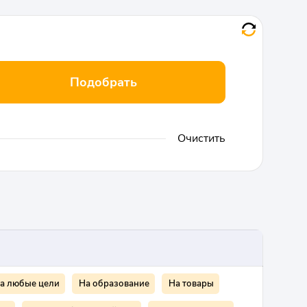
Подобрать
Очистить
а любые цели
На образование
На товары