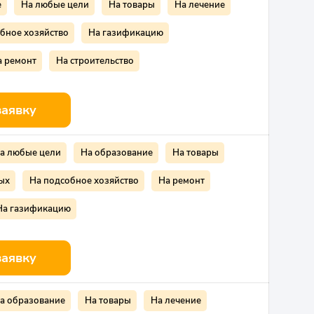
е
На любые цели
На товары
На лечение
бное хозяйство
На газификацию
а ремонт
На строительство
заявку
а любые цели
На образование
На товары
ых
На подсобное хозяйство
На ремонт
На газификацию
заявку
а образование
На товары
На лечение