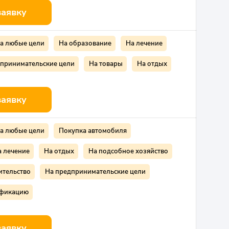
заявку
а любые цели
На образование
На лечение
дпринимательские цели
На товары
На отдых
заявку
а любые цели
Покупка автомобиля
а лечение
На отдых
На подсобное хозяйство
ительство
На предпринимательские цели
ификацию
заявку