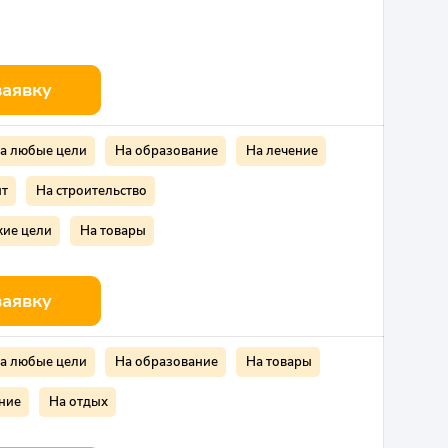
заявку
а любые цели
На образование
На лечение
нт
На строительство
кие цели
На товары
заявку
а любые цели
На образование
На товары
ние
На отдых