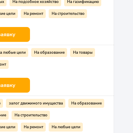
ых
На подсобное хозяйство
На газификацию
кие цели
На ремонт
На строительство
заявку
а любые цели
На образование
На товары
онт
заявку
е
залог движимого имущества
На образование
ние
На строительство
кие цели
На ремонт
На любые цели