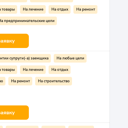
а товары
На лечение
На отдых
На ремонт
На предпринимательские цели
заявку
нтии супруги(-а) заемщика
На любые цели
а товары
На лечение
На отдых
во
На ремонт
На строительство
заявку