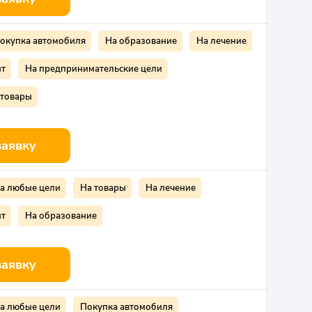
окупка автомобиля
На образование
На лечение
нт
На предпринимательские цели
 товары
заявку
а любые цели
На товары
На лечение
нт
На образование
заявку
а любые цели
Покупка автомобиля