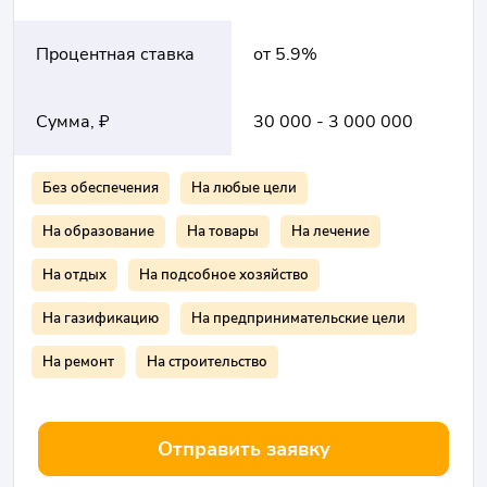
Процентная ставка
от 5.9%
Сумма, ₽
30 000 - 3 000 000
Без обеспечения
На любые цели
На образование
На товары
На лечение
На отдых
На подсобное хозяйство
На газификацию
На предпринимательские цели
На ремонт
На строительство
Отправить заявку