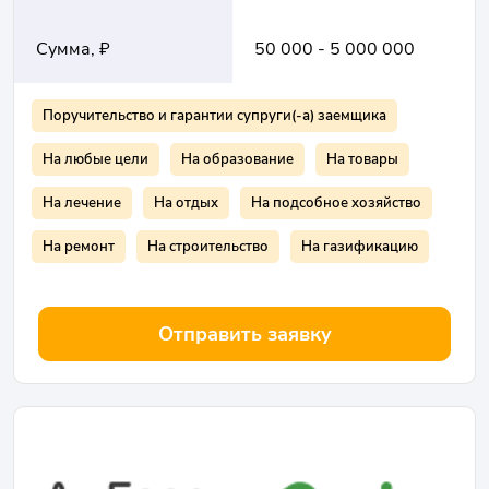
Сумма, ₽
50 000 - 5 000 000
Поручительство и гарантии супруги(-а) заемщика
На любые цели
На образование
На товары
На лечение
На отдых
На подсобное хозяйство
На ремонт
На строительство
На газификацию
Отправить заявку