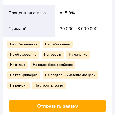
Процентная ставка
от 5.9%
Сумма, ₽
30 000 - 3 000 000
Без обеспечения
На любые цели
На образование
На товары
На лечение
На отдых
На подсобное хозяйство
На газификацию
На предпринимательские цели
На ремонт
На строительство
Отправить заявку