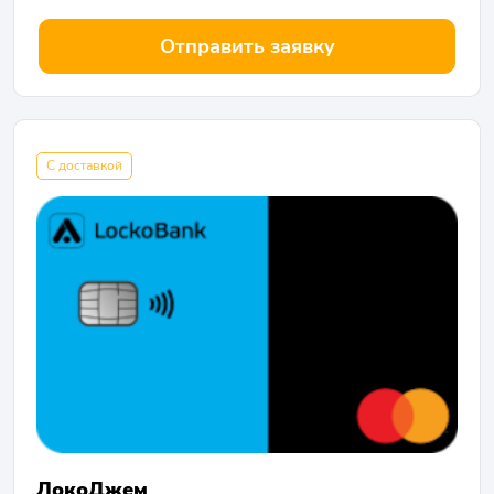
Отправить заявку
С доставкой
ЛокоДжем