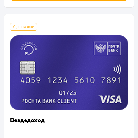
С доставкой
Вездедоход